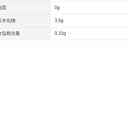
脂質
0g
炭水化物
3.5g
食塩相当量
0.33g