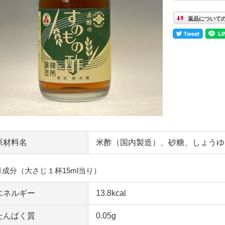
返品について
原材料名
米酢（国内製造）、砂糖、しょうゆ
養成分（大さじ１杯15ml当り）
エネルギー
13.8kcal
たんぱく質
0.05g