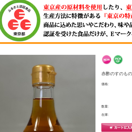
赤酢のすのもの酢
価格:
数量:
在庫: