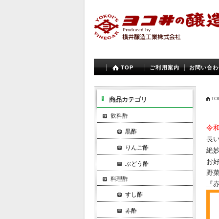
TOP
ご利用案内
お問い合わ
商品カテゴリ
TO
飲料酢
令和
黒酢
長
りんご酢
絶
お
ぶどう酢
野
料理酢
『
すし酢
赤酢