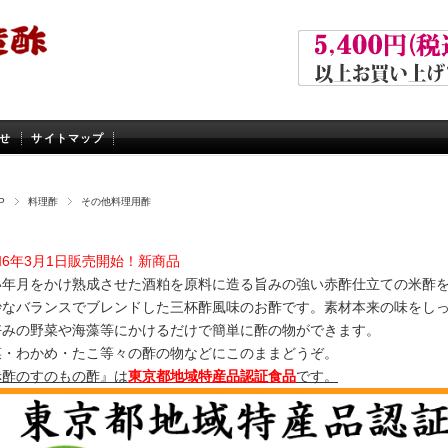
せ
サイトマップ
P
料理酢
その他料理用酢
6年3月1日販売開始！新商品
い年月をかけ熟成させた酒粕を原料に造る旨みの強い赤酢仕立ての米酢
妙なバランスでブレンドした三杯酢風味のお酢です。素材本来の味をし
好みの野菜や海藻等にかけるだけで簡単に酢の物ができます。
菜・わかめ・たこ等々の酢の物などにこのままどうぞ。
赤酢のすのもの酢』は
東京都地域特産品認証食品
です。