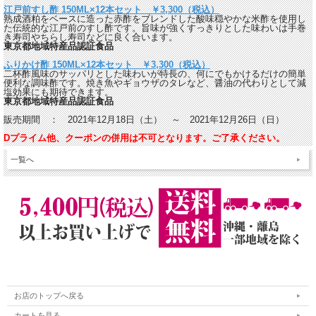
江戸前すし酢 150ML×12本セット ￥3,300（税込）
熟成酒粕をベースに造った赤酢をブレンドした酸味穏やかな米酢を使用し
た伝統的な江戸前のすし酢です。旨味が強くすっきりとした味わいは手巻
き寿司やちらし寿司などに良く合います。
東京都地域特産品認証食品
ふりかけ酢 150ML×12本セット ￥3,300（税込）
二杯酢風味のサッパリとした味わいが特長の、何にでもかけるだけの簡単
便利な調味酢です。焼き魚やギョウザのタレなど、醤油の代わりとして減
塩効果にも期待できます。
東京都地域特産品認証食品
販売期間 ： 2021年12月18日（土） ～ 2021年12月26日（日）
Dプライム他、クーポンの併用は不可となります。ご了承ください。
一覧へ
お店のトップへ戻る
カートを見る