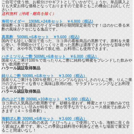
ご自宅で使う他、お裾分けやギフトとしていかがでしょうか。単品購入よ
りも大変お得な価格となっておりますので是非ともこの機会にお試しくだ
さい！
送料無料（沖縄・離島を除く）
寿司サイダー 190ML×24本セット ￥4,800（税込)
後味酢っきり新感覚のサイダー飲料が期間限定発売です！ほのかに香る米
酢の風味がクセになる逸品です。
真黒酢 500ML×6本セット ￥9,600（税込)
国内でも珍しい製法で造った、ヨコ井の看板商品の黒酢です。原料を大量
に使い、手間暇かけてじっくりと造った黒酢は濃厚でまろやかな旨味が特
長です。水や牛乳で薄めて飲む他、お料理にも使用できます。
ハチミツりんご酢 500ML×6本セット ￥6,000（税込）
国産りんご果汁100％で造ったりんご酢に純粋な蜂蜜をブレンドした飲みや
すい飲用酢です。
ハラール認証取得製品
純りんご酢 500ML×6本セット ￥3,000（税込）
国産りんご果汁を100％使用したシンプルなおいしさのりんご酢。りんご果
汁のフルーティな香りと風味は飲用の他、サラダドレッシングなどお料理
にも最適です。
ハラール認証取得製品
赤のぶどう酢 200ML×10本セット ￥5,000（税込）
ヨコ井の人気商品の飲用酢です。砂糖を使わず、蜂蜜とオリゴ糖のみで仕
上げたやさしい甘みが特長で、酢が苦手な方でもジュース感覚でお飲みで
きます（４～５倍希釈）。
海鮮ぽん酢 300ML×6本セット ￥3,600（税込）
行列の出来る江の島の名店『とびっちょ』で使用している、海鮮に良く合
う醤油ぽん酢です。寒いこの季節は鍋料理や刺身など色々な場面で重宝す
ること間違いなし！