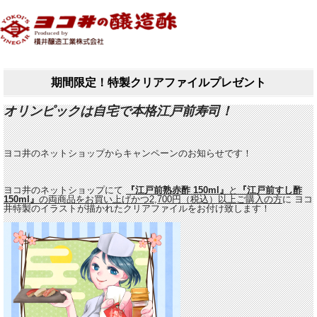
期間限定！特製クリアファイルプレゼント
オリンピックは自宅で本格江戸前寿司！
ヨコ井のネットショップからキャンペーンのお知らせです！
ヨコ井のネットショップにて
『江戸前熟赤酢 150ml』
と
『江戸前すし酢
150ml』
の両商品をお買い上げかつ2,700円（税込）以上ご購入
の方
に ヨコ
井特製のイラストが描かれたクリアファイルをお付け致します！