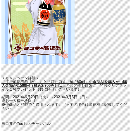
＜キャンペーン詳細＞
『江戸前熟赤酢 150ml』と『江戸前すし酢 150ml』の
両商品を購入
かつ
購
入金額が2,500円（税込2,700円）以上
のお客様を対象
に、特製クリアファ
イル１枚プレゼント（数に限りがございます）
期間：2021年6月29日（火）～2021年9月5日（日）
※お一人様一枚限り
※他商品と混載でも適用されます。（不要の場合は通信欄に記載してくだ
さい）
ヨコ井のYouTubeチャンネル